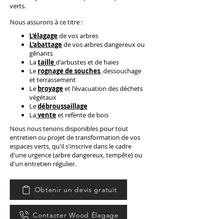
verts.
Nous assurons à ce titre :
L'
élagage
de vos arbres
L'
abattage
de vos arbres dangereux ou
gênants
La
taille
d'arbustes et de haies
Le
rognage de souches
, dessouchage
et terrassement
Le
broyage
et l'évacuation des déchets
végétaux
Le
débroussaillage
La
vente
et refente de bois
Nous nous tenons disponibles pour tout
entretien ou projet de transformation de vos
espaces verts, qu'il s'inscrive dans le cadre
d'une urgence (arbre dangereux, tempête) ou
d'un entretien régulier.
Obtenir un devis gratuit
Contacter Wood Élagage